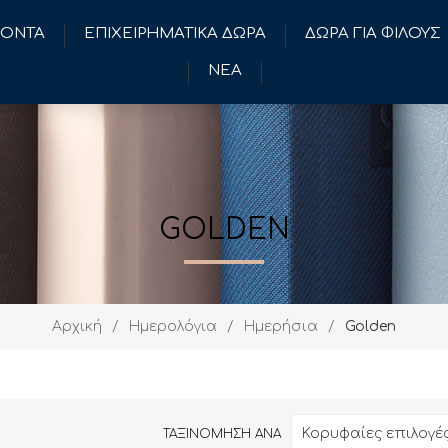
ΪΟΝΤΑ
ΕΠΙΧΕΙΡΗΜΑΤΙΚΑ ΔΩΡΑ
ΔΩΡΑ ΓΙΑ ΦΙΛΟΥΣ
ΝΕΑ
GOLDEN
Αρχική
/
Ημερολόγια
/
Ημερήσια
/
Golden
Κορυφαίες επιλογέ
ΤΑΞΙΝΟΜΗΣΗ ΑΝΑ