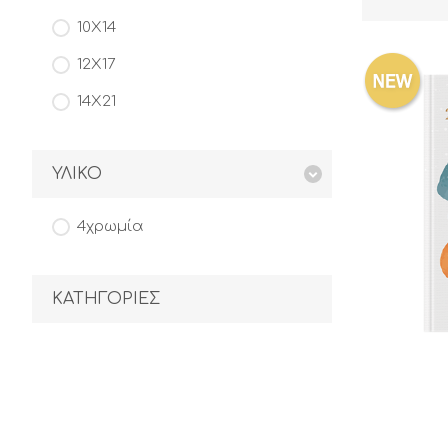
10Χ14
12Χ17
14Χ21
ΥΛΙΚΟ
4χρωμία
ΚΑΤΗΓΟΡΙΕΣ