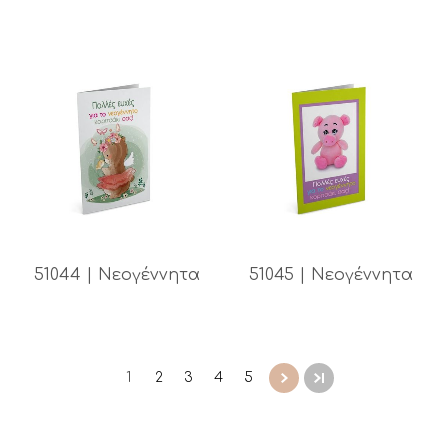
51044 | Νεογέννητα
51045 | Νεογέννητα
1
2
3
4
5