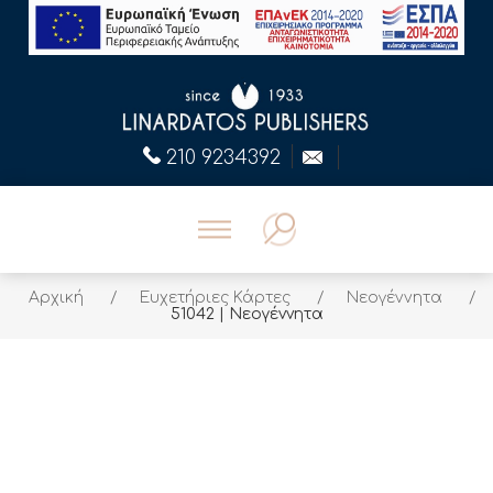
210 9234392
Αρχική
/
Ευχετήριες Κάρτες
/
Νεογέννητα
/
51042 | Νεογέννητα