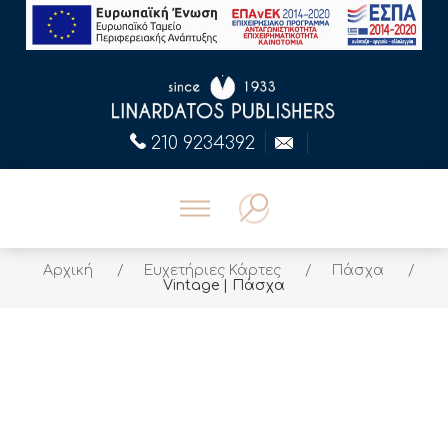
210 9234392
Αρχική
/
Ευχετήριες Κάρτες
/
Πάσχα
/
Vintage | Πάσχα