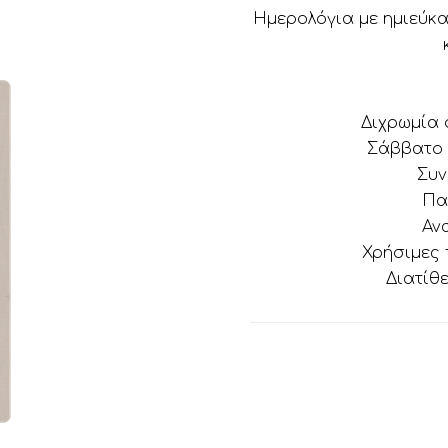
Ημερολόγια με ημιεύκ
Διχρωμία 
Σάββατο 
Συν
Πα
Αν
Χρήσιμες 
Διατίθε