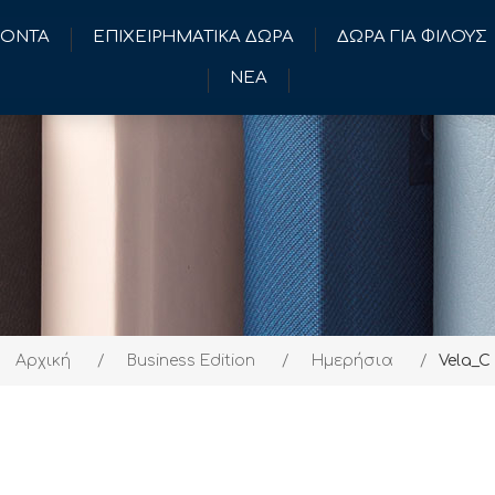
ΪΟΝΤΑ
ΕΠΙΧΕΙΡΗΜΑΤΙΚΑ ΔΩΡΑ
ΔΩΡΑ ΓΙΑ ΦΙΛΟΥΣ
ΝΕΑ
Αρχική
/
Business Edition
/
Ημερήσια
/
Vela_C