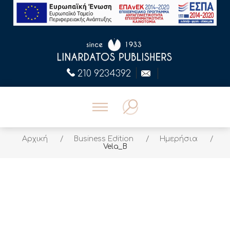
210 9234392
Αρχική
/
Business Edition
/
Ημερήσια
/
Vela_B