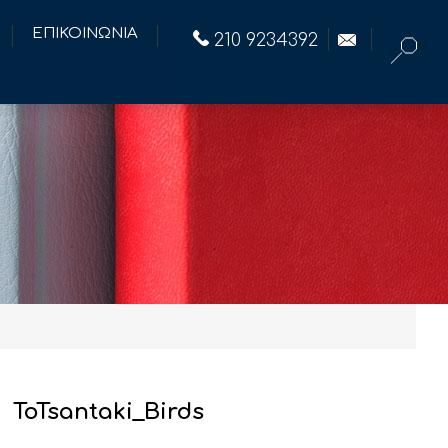
ΕΠΙΚΟΙΝΩΝΙΑ
210 9234392
ToTsantaki_Birds