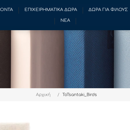
ΪΟΝΤΑ
ΕΠΙΧΕΙΡΗΜΑΤΙΚΑ ΔΩΡΑ
ΔΩΡΑ ΓΙΑ ΦΙΛΟΥΣ
ΝΕΑ
Αρχική
/
ToTsantaki_Birds