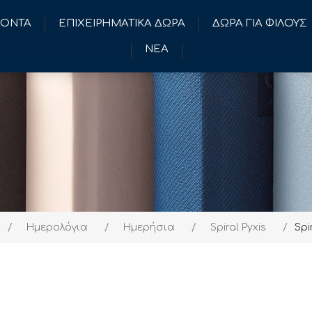
ΪΟΝΤΑ
ΕΠΙΧΕΙΡΗΜΑΤΙΚΑ ΔΩΡΑ
ΔΩΡΑ ΓΙΑ ΦΙΛΟΥΣ
ΝΕΑ
/
Ημερολόγια
/
Ημερήσια
/
Spiral Pyxis
/
Spi