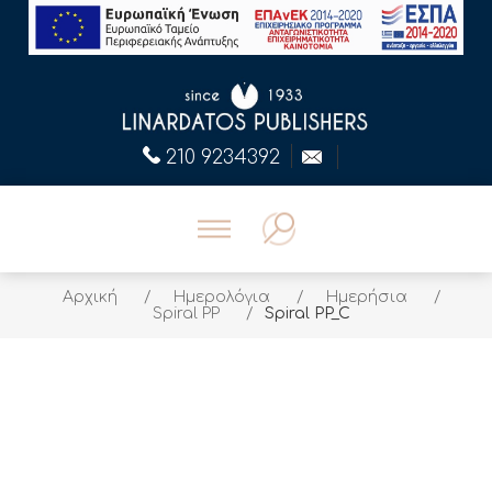
210 9234392
Αρχική
/
Ημερολόγια
/
Ημερήσια
/
Spiral PP
/
Spiral PP_C