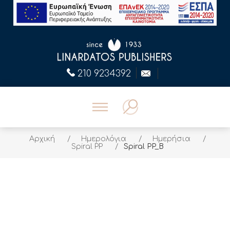
210 9234392
Αρχική
/
Ημερολόγια
/
Ημερήσια
/
Spiral PP
/
Spiral PP_B