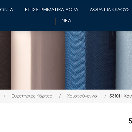
ΪΟΝΤΑ
ΕΠΙΧΕΙΡΗΜΑΤΙΚΑ ΔΩΡΑ
ΔΩΡΑ ΓΙΑ ΦΙΛΟΥΣ
ΝΕΑ
/
Ευχετήριες Κάρτες
/
Χριστούγεννα
/
53101 | Χρ