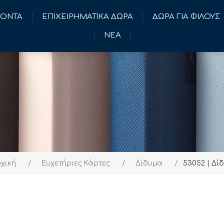
ΪΟΝΤΑ
ΕΠΙΧΕΙΡΗΜΑΤΙΚΑ ΔΩΡΑ
ΔΩΡΑ ΓΙΑ ΦΙΛΟΥΣ
ΝΕΑ
χική
/
Ευχετήριες Κάρτες
/
Δίδυμα
/
53052 | Δί