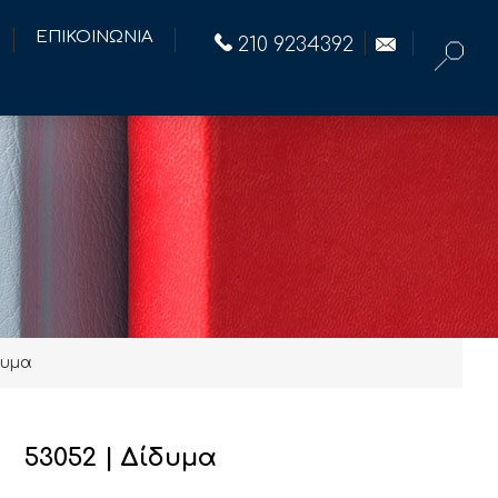
ΕΠΙΚΟΙΝΩΝΙΑ
210 9234392
δυμα
53052 | Δίδυμα