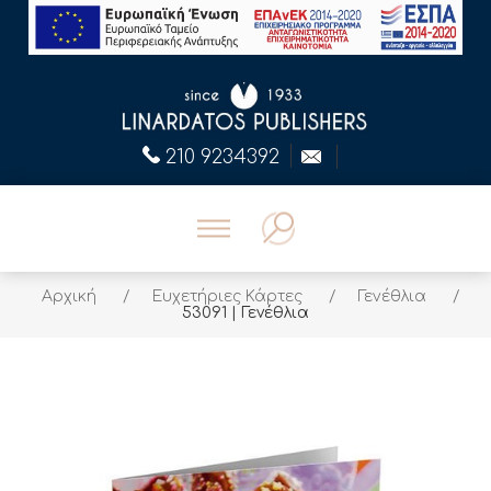
210 9234392
Αρχική
/
Ευχετήριες Κάρτες
/
Γενέθλια
/
53091 | Γενέθλια