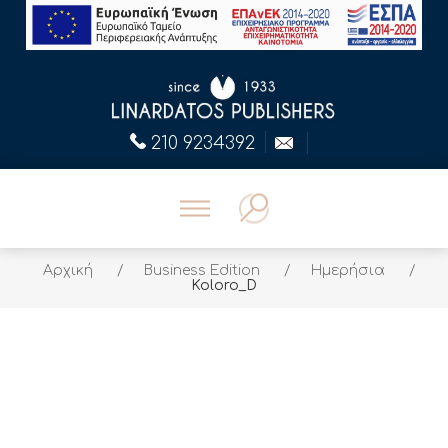
210 9234392
Αρχική
/
Business Edition
/
Ημερήσια
/
Koloro_D