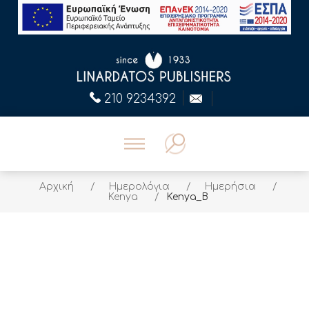
210 9234392
Αρχική
/
Ημερολόγια
/
Ημερήσια
/
Kenya
/
Kenya_B