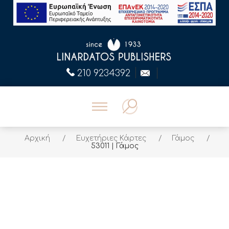
210 9234392
Αρχική
/
Ευχετήριες Κάρτες
/
Γάμος
/
53011 | Γάμος