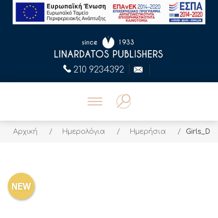
210 9234392
Αρχική
/
Ημερολόγια
/
Ημερήσια
/
Girls_D