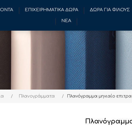
ΪΟΝΤΑ
ΕΠΙΧΕΙΡΗΜΑΤΙΚΑ ΔΩΡΑ
ΔΩΡΑ ΓΙΑ ΦΙΛΟΥΣ
ΝΕΑ
ια
/
Πλανογράμματα
/
Πλανόγραμμα μηνιαίο επιτρα
Πλανόγραμμα 