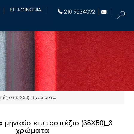
ΕΠΙΚΟΙΝΩΝΙΑ
210 9234392
πέζιο (35Χ50)_3 χρώματα
μηνιαίο επιτραπέζιο (35Χ50)_3
χρώματα