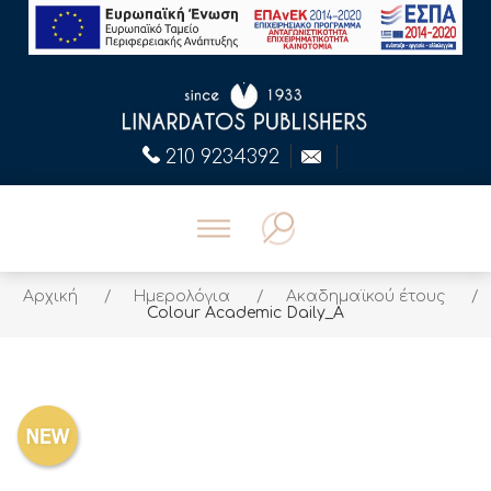
210 9234392
Αρχική
/
Ημερολόγια
/
Ακαδημαϊκού έτους
/
Colour Academic Daily_A