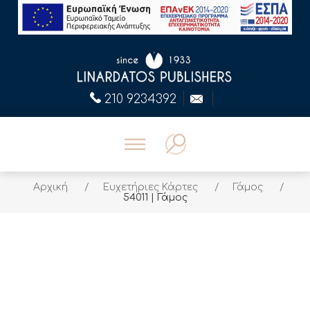
210 9234392
Αρχική
/
Ευχετήριες Κάρτες
/
Γάμος
/
54011 | Γάμος