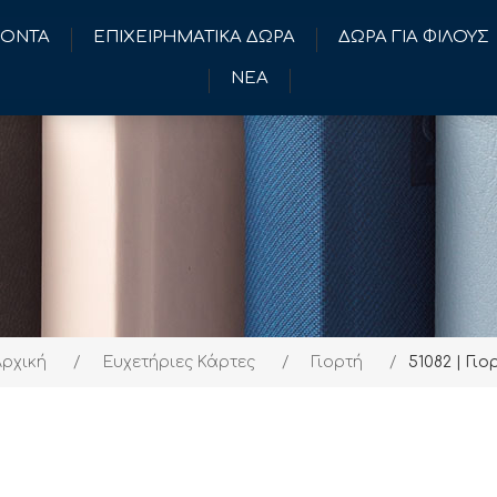
ΪΟΝΤΑ
ΕΠΙΧΕΙΡΗΜΑΤΙΚΑ ΔΩΡΑ
ΔΩΡΑ ΓΙΑ ΦΙΛΟΥΣ
ΝΕΑ
ρχική
/
Ευχετήριες Κάρτες
/
Γιορτή
/
51082 | Γιο