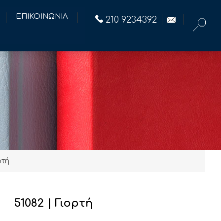
ΕΠΙΚΟΙΝΩΝΙΑ
210 9234392
ρτή
51082 | Γιορτή