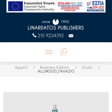
210 9234392
Αρχική
/
Business Edition
/
Στυλό
/
ALLWOOD_ΓΑΛΑΖΙΟ