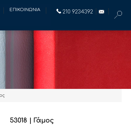
ΕΠΙΚΟΙΝΩΝΙΑ
210 9234392
μος
53018 | Γάμος