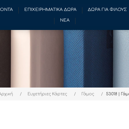
ΪΟΝΤΑ
ΕΠΙΧΕΙΡΗΜΑΤΙΚΑ ΔΩΡΑ
ΔΩΡΑ ΓΙΑ ΦΙΛΟΥΣ
ΝΕΑ
Αρχική
/
Ευχετήριες Κάρτες
/
Γάμος
/
53018 | Γά