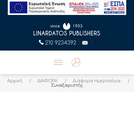
210 9234392
Αρχική
/
ΔΙΑΦΟΡΑ
/
Διάφορα Ημερολόγια
/
Συναξαριστής