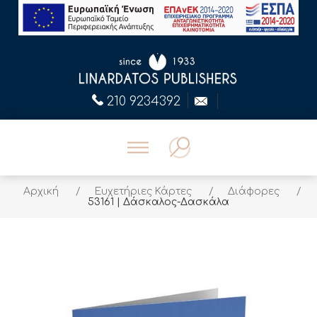
210 9234392
Αρχική
/
Ευχετήριες Κάρτες
/
Διάφορες
/
53161 | Δάσκαλος-Δασκάλα