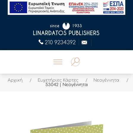
210 9234392
Αρχική
/
Ευχετήριες Κάρτες
/
Νεογέννητα
/
53042 | Νεογέννητα