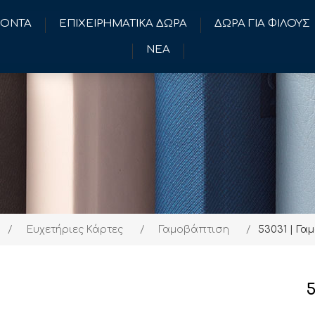
ΪΟΝΤΑ
ΕΠΙΧΕΙΡΗΜΑΤΙΚΑ ΔΩΡΑ
ΔΩΡΑ ΓΙΑ ΦΙΛΟΥΣ
ΝΕΑ
/
Ευχετήριες Κάρτες
/
Γαμοβάπτιση
/
53031 | Γ