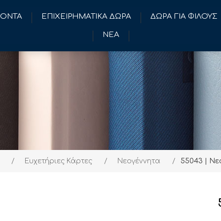
ΪΟΝΤΑ
ΕΠΙΧΕΙΡΗΜΑΤΙΚΑ ΔΩΡΑ
ΔΩΡΑ ΓΙΑ ΦΙΛΟΥΣ
ΝΕΑ
/
Ευχετήριες Κάρτες
/
Νεογέννητα
/
55043 | Νε