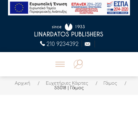
210 9234392
Αρχική
/
Ευχετήριες Κάρτες
/
Γάμος
/
55018 | Γάμος