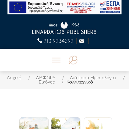
210 9234392
Αρχική
/
ΔΙΑΦΟΡΑ
/
Διάφορα Ημερολόγια
/
Εικόνες
/
Καλλιτεχνικά