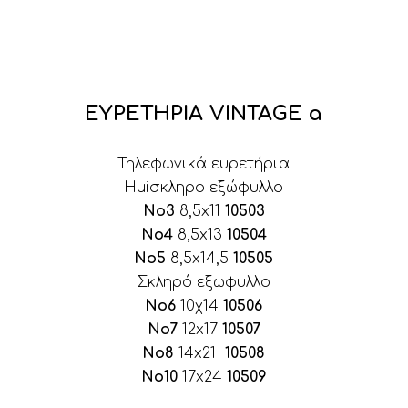
ΕΥΡΕΤΗΡΙΑ VINTAGE a
Τηλεφωνικά ευρετήρια
Ημiσκληρο εξώφυλλο
No3
8,5x11
10503
No4
8,5x13
10504
No5
8,5x14,5
10505
Σκληρό εξωφυλλο
No6
10χ14
10506
No7
12x17
10507
No8
14x21
10508
No10
17x24
10509