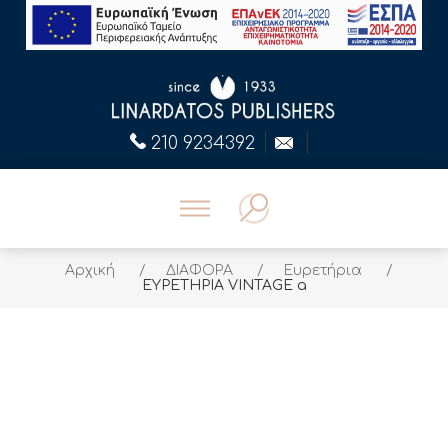
210 9234392
Αρχική
/
ΔΙΑΦΟΡΑ
/
Ευρετήρια
/
ΕΥΡΕΤΗΡΙΑ VINTAGE a