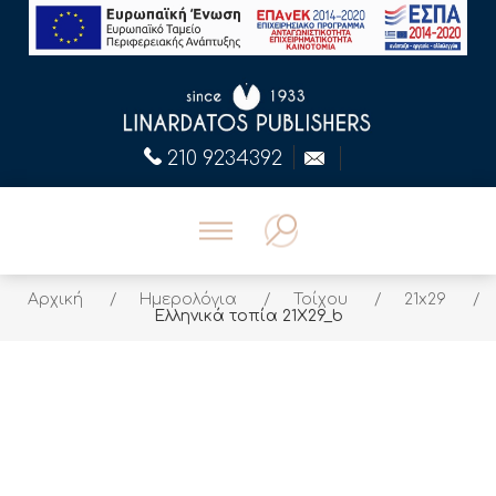
210 9234392
Αρχική
/
Ημερολόγια
/
Τοίχου
/
21x29
/
Ελληνικά τοπία 21Χ29_b