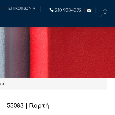
ΕΠΙΚΟΙΝΩΝΙΑ
210 9234392
ρτή
55083 | Γιορτή