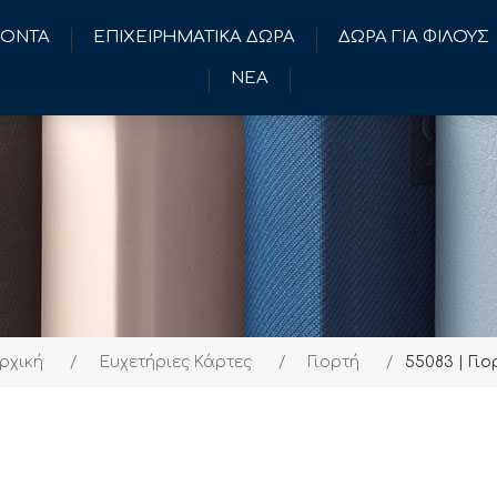
ΪΟΝΤΑ
ΕΠΙΧΕΙΡΗΜΑΤΙΚΑ ΔΩΡΑ
ΔΩΡΑ ΓΙΑ ΦΙΛΟΥΣ
ΝΕΑ
ρχική
/
Ευχετήριες Κάρτες
/
Γιορτή
/
55083 | Γιο