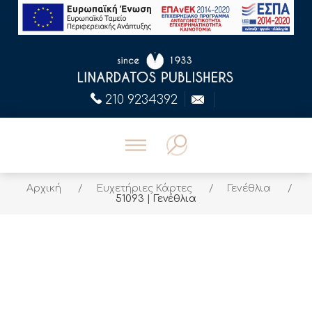
210 9234392
Αρχική
/
Ευχετήριες Κάρτες
/
Γενέθλια
/
51093 | Γενέθλια